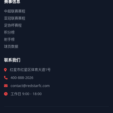
赛事信息
中超联赛赛程
亚冠联赛赛程
足协杯赛程
积分榜
射手榜
球员数据
联系我们
红星市红星区体育大道1号
400-888-2026
contact@redstarfc.com
工作日 9:00 - 18:00