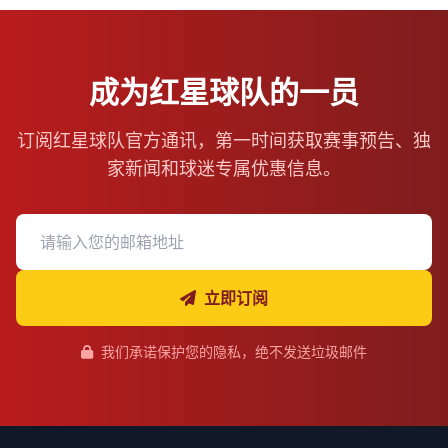
成为红星球队的一员
订阅红星球队官方通讯，第一时间获取赛事预告、独
家新闻和球迷专属优惠信息。
立即订阅
我们承诺保护您的隐私，绝不发送垃圾邮件