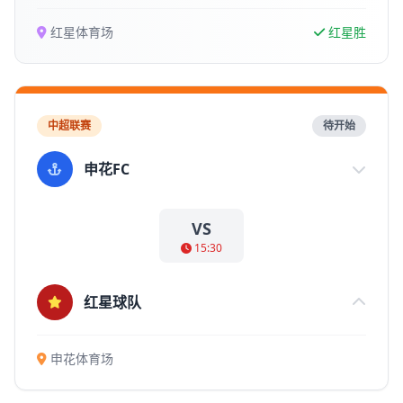
红星体育场
红星胜
中超联赛
待开始
申花FC
VS
15:30
红星球队
申花体育场