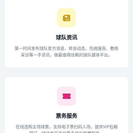
球队资讯
第一时间发布球队官方消息、转会动态、伤病报告、教练
采访等一手资讯，做最值得信赖的球队媒体平台。
票务服务
在线选购主场球票，支持电子票扫码入场，提供VIP包厢