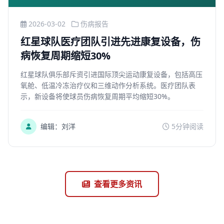
2026-03-02
伤病报告
红星球队医疗团队引进先进康复设备，伤
病恢复周期缩短30%
红星球队俱乐部斥资引进国际顶尖运动康复设备，包括高压
氧舱、低温冷冻治疗仪和三维动作分析系统。医疗团队表
示，新设备将使球员伤病恢复周期平均缩短30%。
编辑：刘洋
5分钟阅读
查看更多资讯