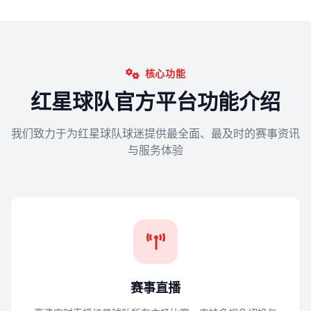
核心功能
红星球队官方平台功能介绍
我们致力于为红星球队球迷提供最全面、最及时的赛事资讯
与服务体验
赛事直播