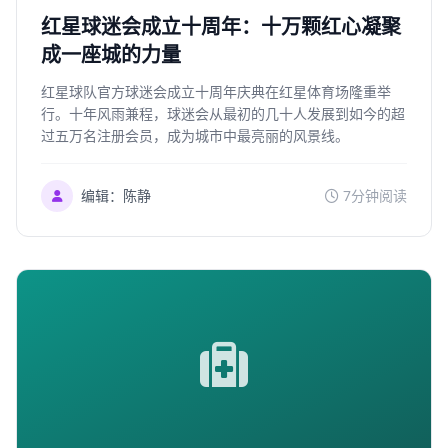
红星球迷会成立十周年：十万颗红心凝聚
成一座城的力量
红星球队官方球迷会成立十周年庆典在红星体育场隆重举
行。十年风雨兼程，球迷会从最初的几十人发展到如今的超
过五万名注册会员，成为城市中最亮丽的风景线。
编辑：陈静
7分钟阅读