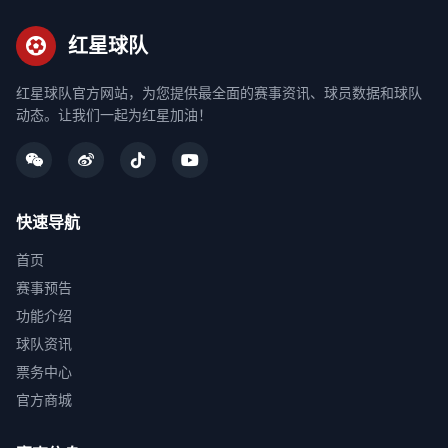
红星球队
红星球队官方网站，为您提供最全面的赛事资讯、球员数据和球队
动态。让我们一起为红星加油！
快速导航
首页
赛事预告
功能介绍
球队资讯
票务中心
官方商城