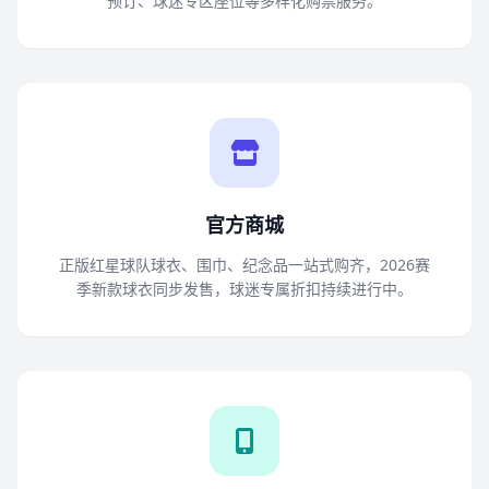
预订、球迷专区座位等多样化购票服务。
官方商城
正版红星球队球衣、围巾、纪念品一站式购齐，2026赛
季新款球衣同步发售，球迷专属折扣持续进行中。